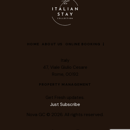
HOME
ABOUT US
ONLINE BOOKING
Italy
47, Viale Giulio Cesare
Rome, 00192
PROPERTY MANAGEMENT
Get Fresh updates.
Just Subscribe
Nova GC © 2026. All rights reserved.