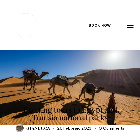
BOOK NOW
TOURISM
Exciting tours to Egypt and
Tunisia national parks
26 Febbraio 2023
0
Comments
GIANLUCA