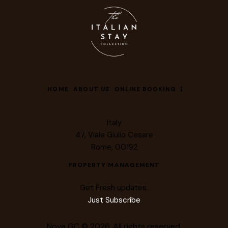
HOME
ABOUT US
ONLINE BOOKING
Italy
47, Viale Giulio Cesare
Rome, 00192
PROPERTY MANAGEMENT
Get Fresh updates.
Just Subscribe
Nova GC © 2026. All rights reserved.