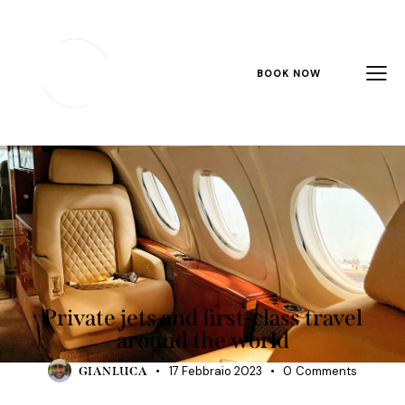
BOOK NOW
AGENCY
Private jets and first-class travel
around the world
17 Febbraio 2023
0
Comments
GIANLUCA