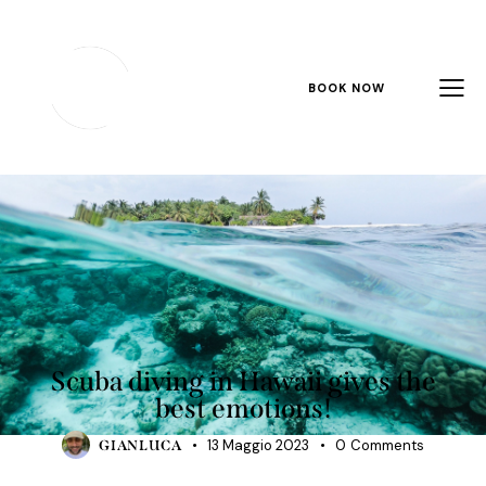
BOOK NOW
TRAVELING
Scuba diving in Hawaii gives the
best emotions!
13 Maggio 2023
0
Comments
GIANLUCA