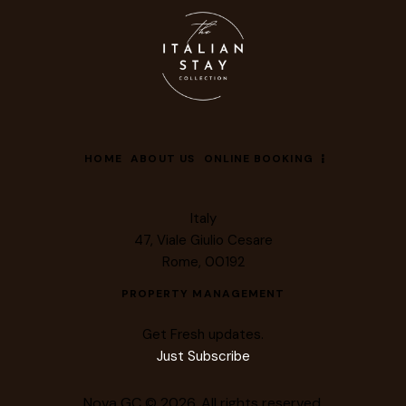
HOME
ABOUT US
ONLINE BOOKING
Italy
47, Viale Giulio Cesare
Rome, 00192
PROPERTY MANAGEMENT
Get Fresh updates.
Just Subscribe
Nova GC © 2026. All rights reserved.